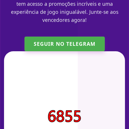
tem acesso a promoções incríveis e uma
experiência de jogo inigualável. Junte-se aos
vencedores agora!
SEGUIR NO TELEGRAM