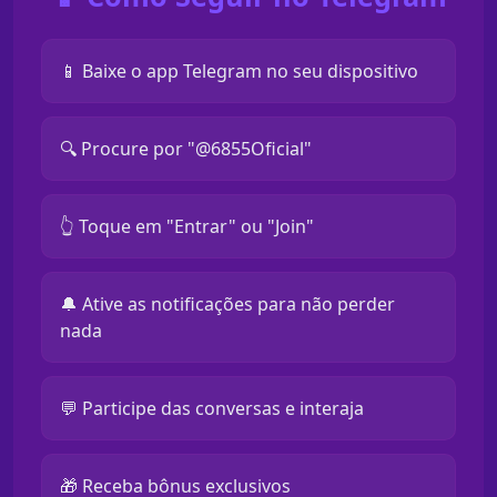
📱 Baixe o app Telegram no seu dispositivo
🔍 Procure por "@6855Oficial"
👆 Toque em "Entrar" ou "Join"
🔔 Ative as notificações para não perder
nada
💬 Participe das conversas e interaja
🎁 Receba bônus exclusivos