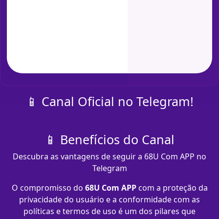
📱 Canal Oficial no Telegram!
📱 Benefícios do Canal
Descubra as vantagens de seguir a 68U Com APP no
Telegram
O compromisso do
68U Com APP
com a proteção da
privacidade do usuário e a conformidade com as
políticas e termos de uso é um dos pilares que