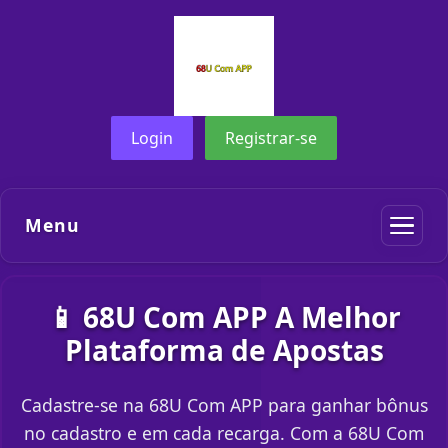
Login
Registrar-se
Menu
📱 68U Com APP A Melhor
Plataforma de Apostas
Cadastre-se na 68U Com APP para ganhar bônus
no cadastro e em cada recarga. Com a 68U Com