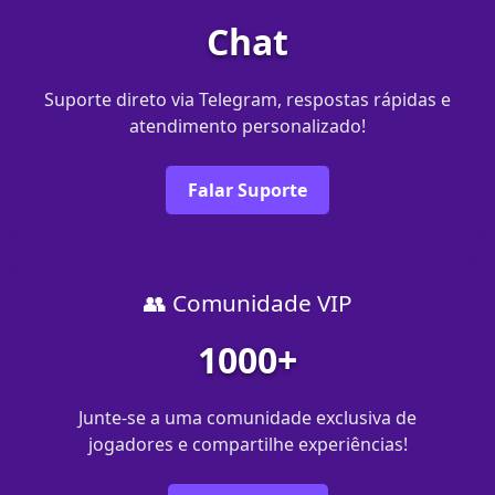
Chat
Suporte direto via Telegram, respostas rápidas e
atendimento personalizado!
Falar Suporte
👥 Comunidade VIP
1000+
Junte-se a uma comunidade exclusiva de
jogadores e compartilhe experiências!