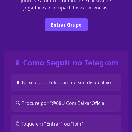
Junte-se a uma comunidade exclusiva de
jogadores e compartilhe experiências!
Entrar Grupo
📱 Como Seguir no Telegram
📱 Baixe o app Telegram no seu dispositivo
🔍 Procure por "@68U Com BaixarOficial"
👆 Toque em "Entrar" ou "Join"