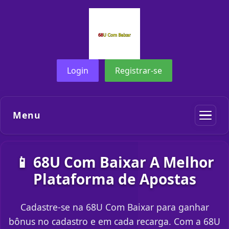
Login
Registrar-se
Menu
📱 68U Com Baixar A Melhor
Plataforma de Apostas
Cadastre-se na 68U Com Baixar para ganhar
bônus no cadastro e em cada recarga. Com a 68U