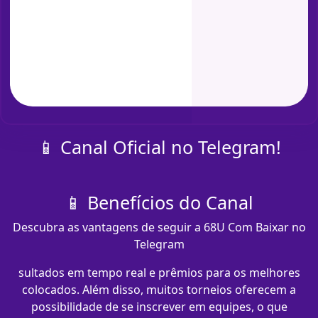
📱 Canal Oficial no Telegram!
📱 Benefícios do Canal
Descubra as vantagens de seguir a 68U Com Baixar no
Telegram
sultados em tempo real e prêmios para os melhores
colocados. Além disso, muitos torneios oferecem a
possibilidade de se inscrever em equipes, o que