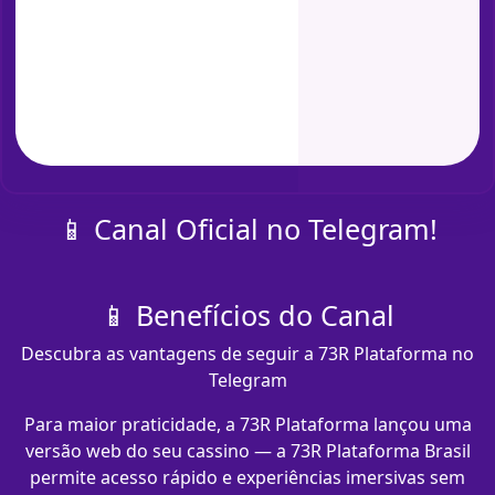
📱 Canal Oficial no Telegram!
📱 Benefícios do Canal
Descubra as vantagens de seguir a 73R Plataforma no
Telegram
Para maior praticidade, a 73R Plataforma lançou uma
versão web do seu cassino — a 73R Plataforma Brasil
permite acesso rápido e experiências imersivas sem