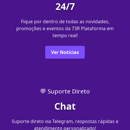
24/7
Fique por dentro de todas as novidades,
promoções e eventos da 73R Plataforma em
tempo real!
Ver Notícias
💬 Suporte Direto
Chat
Suporte direto via Telegram, respostas rápidas e
atendimento personalizado!