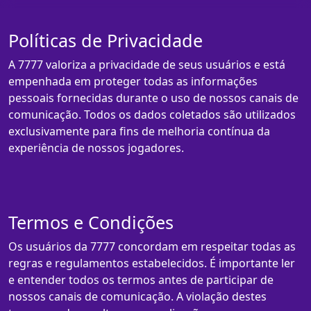
Políticas de Privacidade
A 7777 valoriza a privacidade de seus usuários e está
empenhada em proteger todas as informações
pessoais fornecidas durante o uso de nossos canais de
comunicação. Todos os dados coletados são utilizados
exclusivamente para fins de melhoria contínua da
experiência de nossos jogadores.
Termos e Condições
Os usuários da 7777 concordam em respeitar todas as
regras e regulamentos estabelecidos. É importante ler
e entender todos os termos antes de participar de
nossos canais de comunicação. A violação destes