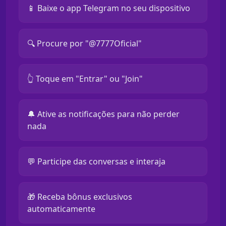
📱 Baixe o app Telegram no seu dispositivo
🔍 Procure por "@7777Oficial"
👆 Toque em "Entrar" ou "Join"
🔔 Ative as notificações para não perder
nada
💬 Participe das conversas e interaja
🎁 Receba bônus exclusivos
automaticamente