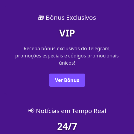
🎁 Bônus Exclusivos
VIP
Receba bônus exclusivos do Telegram,
promoções especiais e códigos promocionais
únicos!
Ver Bônus
📢 Notícias em Tempo Real
24/7