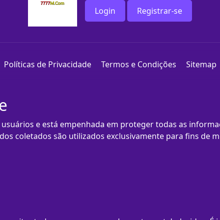
Login
Registrar-se
Políticas de Privacidade
Termos e Condições
Sitemap
de
s usuários e está empenhada em proteger todas as informa
os coletados são utilizados exclusivamente para fins de m