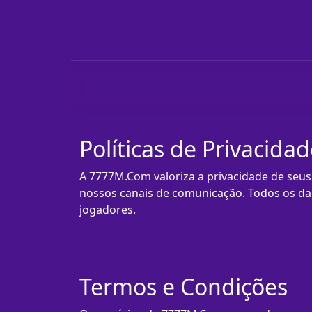
Políticas de Privacida
A 7777M.Com valoriza a privacidade de seu
nossos canais de comunicação. Todos os dad
jogadores.
Termos e Condições