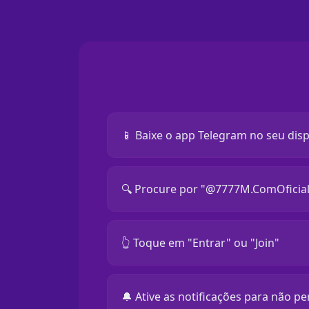
📱 Baixe o app Telegram no seu disp
🔍 Procure por "@7777M.ComOficial
👆 Toque em "Entrar" ou "Join"
🔔 Ative as notificações para não p