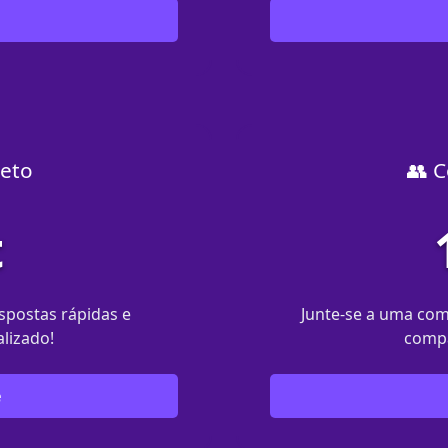
reto
👥 
t
espostas rápidas e
Junte-se a uma com
lizado!
compa
e