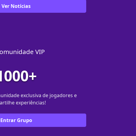
Ver Notícias
Comunidade VIP
1000+
unidade exclusiva de jogadores e
rtilhe experiências!
Entrar Grupo