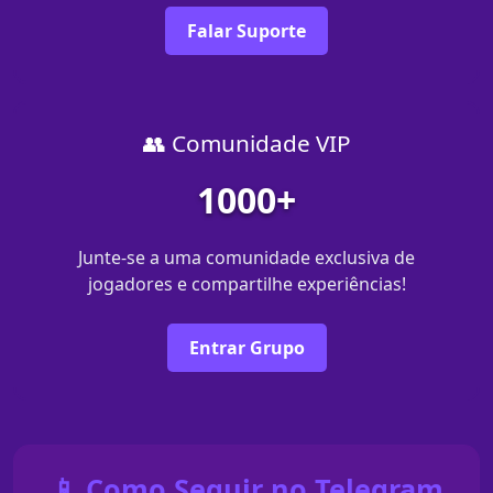
Falar Suporte
👥 Comunidade VIP
1000+
Junte-se a uma comunidade exclusiva de
jogadores e compartilhe experiências!
Entrar Grupo
📱 Como Seguir no Telegram