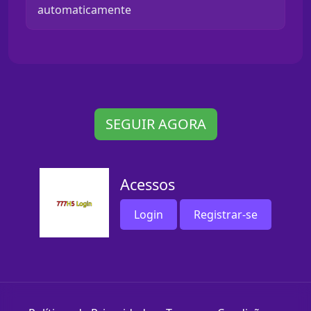
automaticamente
SEGUIR AGORA
Acessos
Login
Registrar-se