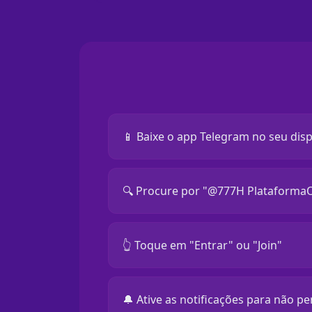
📱 Baixe o app Telegram no seu disp
🔍 Procure por "@777H PlataformaOf
👆 Toque em "Entrar" ou "Join"
🔔 Ative as notificações para não p