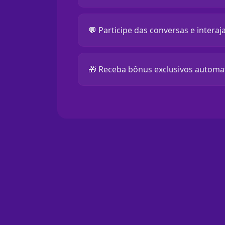
💬 Participe das conversas e interaj
🎁 Receba bônus exclusivos autom