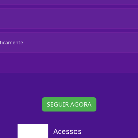
a
aticamente
SEGUIR AGORA
Acessos