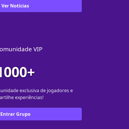
Ver Notícias
Comunidade VIP
1000+
unidade exclusiva de jogadores e
rtilhe experiências!
Entrar Grupo