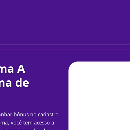
rma A
ma de
anhar bônus no cadastro
rma, você tem acesso a