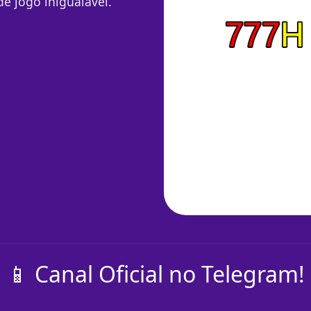
e jogo inigualável.
📱 Canal Oficial no Telegram!