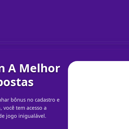
in A Melhor
postas
nhar bônus no cadastro e
, você tem acesso a
e jogo inigualável.