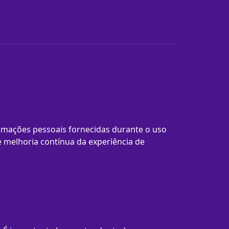
ormações pessoais fornecidas durante o uso
e melhoria contínua da experiência de