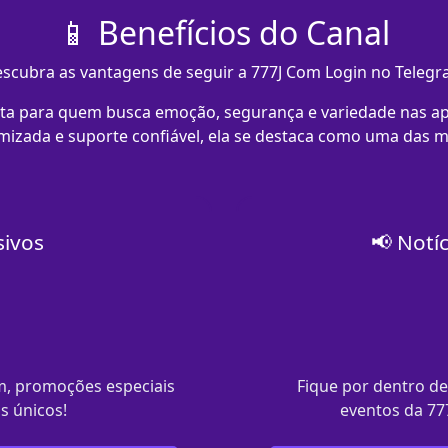
📱 Benefícios do Canal
scubra as vantagens de seguir a 777J Com Login no Teleg
ta para quem busca emoção, segurança e variedade nas a
imizada e suporte confiável, ela se destaca como uma das 
sivos
📢 Notí
m, promoções especiais
Fique por dentro d
s únicos!
eventos da 77