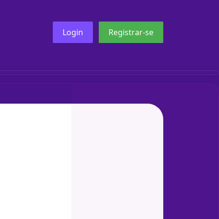
Login
Registrar-se