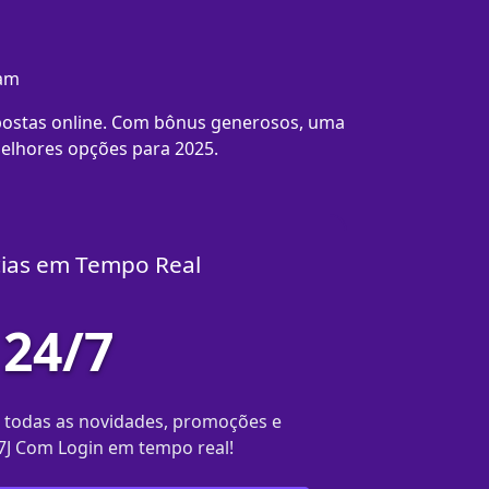
ram
postas online. Com bônus generosos, uma
melhores opções para 2025.
cias em Tempo Real
24/7
e todas as novidades, promoções e
7J Com Login em tempo real!