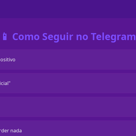
📱 Como Seguir no Telegram
ositivo
cial"
erder nada