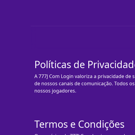
Políticas de Privacida
A 777J Com Login valoriza a privacidade de
de nossos canais de comunicação. Todos os 
nossos jogadores.
Termos e Condições