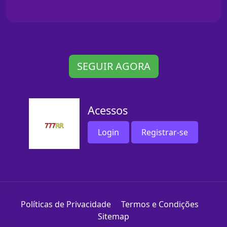
SEGUIR AGORA
Acessos
Login
Registrar-se
Políticas de Privacidade
Termos e Condições
Sitemap