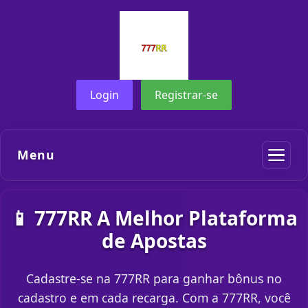
Login
Registrar-se
Menu
📱 777RR A Melhor Plataforma
de Apostas
Cadastre-se na 777RR para ganhar bônus no
cadastro e em cada recarga. Com a 777RR, você