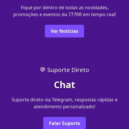
Fique por dentro de todas as novidades,
promoções e eventos da 777RR em tempo real!
Ver Notícias
💬 Suporte Direto
Chat
Suporte direto via Telegram, respostas rápidas e
atendimento personalizado!
Falar Suporte