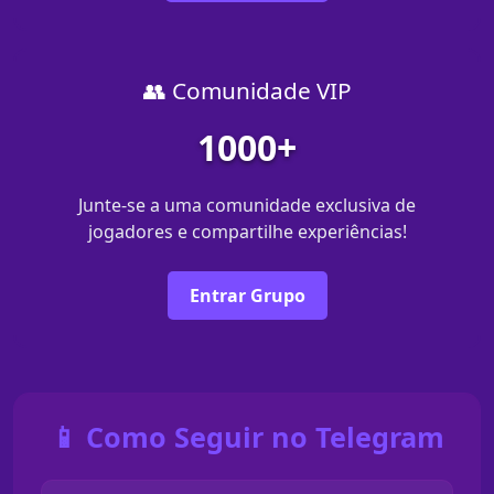
👥 Comunidade VIP
1000+
Junte-se a uma comunidade exclusiva de
jogadores e compartilhe experiências!
Entrar Grupo
📱 Como Seguir no Telegram