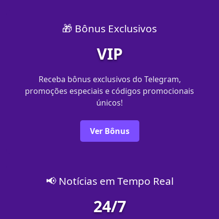
🎁 Bônus Exclusivos
VIP
Receba bônus exclusivos do Telegram,
promoções especiais e códigos promocionais
únicos!
Ver Bônus
📢 Notícias em Tempo Real
24/7