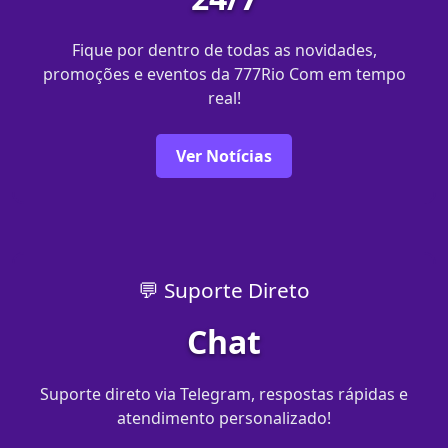
Fique por dentro de todas as novidades,
promoções e eventos da 777Rio Com em tempo
real!
Ver Notícias
💬 Suporte Direto
Chat
Suporte direto via Telegram, respostas rápidas e
atendimento personalizado!