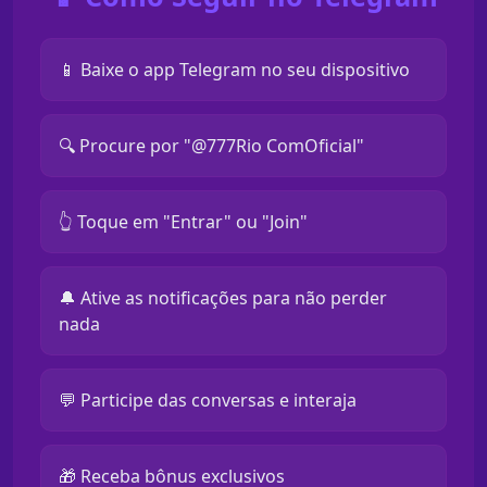
📱 Baixe o app Telegram no seu dispositivo
🔍 Procure por "@777Rio ComOficial"
👆 Toque em "Entrar" ou "Join"
🔔 Ative as notificações para não perder
nada
💬 Participe das conversas e interaja
🎁 Receba bônus exclusivos