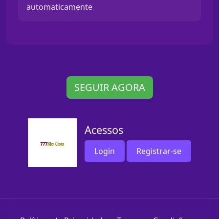
automaticamente
SEGUIR AGORA
Acessos
Login
Registrar-se