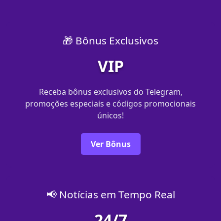
🎁 Bônus Exclusivos
VIP
Receba bônus exclusivos do Telegram,
promoções especiais e códigos promocionais
únicos!
Ver Bônus
📢 Notícias em Tempo Real
24/7