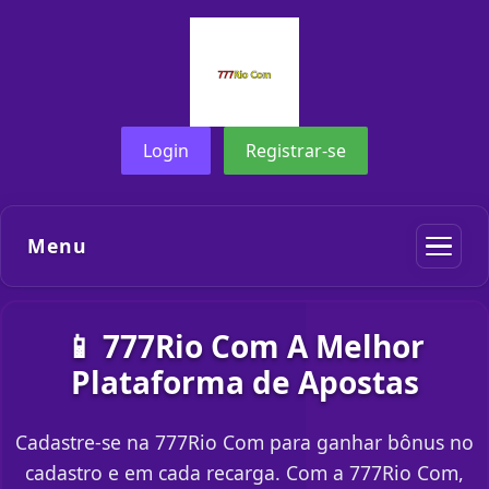
Login
Registrar-se
Menu
📱 777Rio Com A Melhor
Plataforma de Apostas
Cadastre-se na 777Rio Com para ganhar bônus no
cadastro e em cada recarga. Com a 777Rio Com,