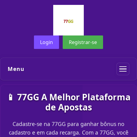
Login
Registrar-se
Menu
📱 77GG A Melhor Plataforma
de Apostas
Cadastre-se na 77GG para ganhar bônus no
cadastro e em cada recarga. Com a 77GG, você