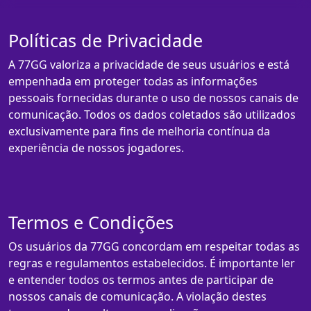
Políticas de Privacidade
A 77GG valoriza a privacidade de seus usuários e está
empenhada em proteger todas as informações
pessoais fornecidas durante o uso de nossos canais de
comunicação. Todos os dados coletados são utilizados
exclusivamente para fins de melhoria contínua da
experiência de nossos jogadores.
Termos e Condições
Os usuários da 77GG concordam em respeitar todas as
regras e regulamentos estabelecidos. É importante ler
e entender todos os termos antes de participar de
nossos canais de comunicação. A violação destes