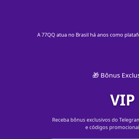
A 77QQ atua no Brasil há anos como platafo
🎁 Bônus Exclu
VIP
Receba bônus exclusivos do Telegra
e códigos promocionai