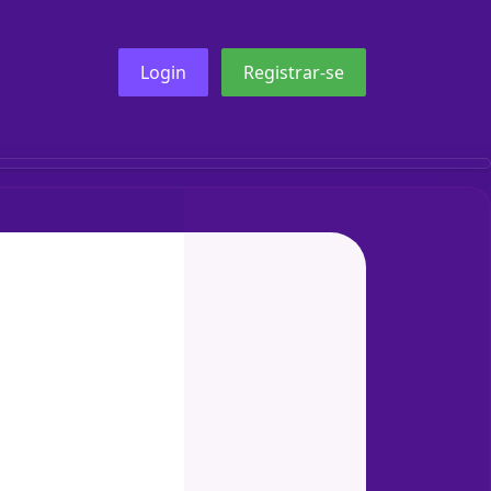
Login
Registrar-se