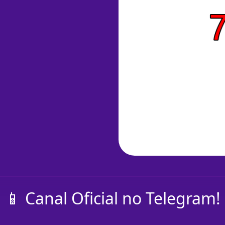
📱 Canal Oficial no Telegram!