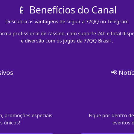
📱 Benefícios do Canal
Descubra as vantagens de seguir a 77QQ no Telegram
rma profissional de cassino, com suporte 24h e total disp
e diversão com os jogos da 77QQ Brasil .
sivos
📢 Notí
m, promoções especiais
Fique por dentro d
s únicos!
eventos 