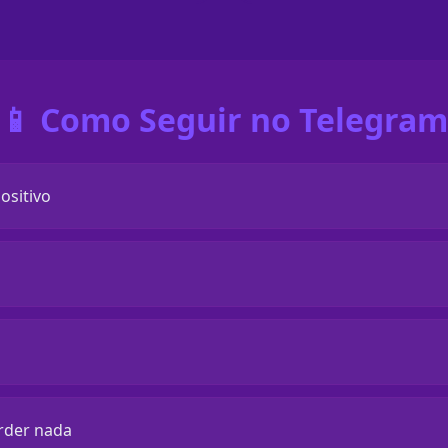
📱 Como Seguir no Telegram
ositivo
erder nada