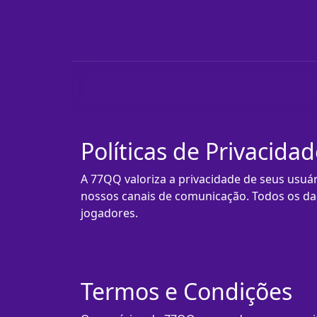
Políticas de Privacida
A 77QQ valoriza a privacidade de seus usu
nossos canais de comunicação. Todos os dad
jogadores.
Termos e Condições