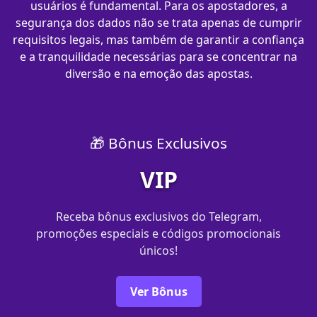
usuários é fundamental. Para os apostadores, a
segurança dos dados não se trata apenas de cumprir
requisitos legais, mas também de garantir a confiança
e a tranquilidade necessárias para se concentrar na
diversão e na emoção das apostas.
🎁 Bônus Exclusivos
VIP
Receba bônus exclusivos do Telegram,
promoções especiais e códigos promocionais
únicos!
Ver Bônus