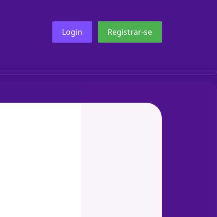
Login
Registrar-se