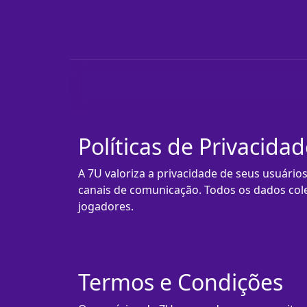
Políticas de Privacida
A 7U valoriza a privacidade de seus usuári
canais de comunicação. Todos os dados cole
jogadores.
Termos e Condições