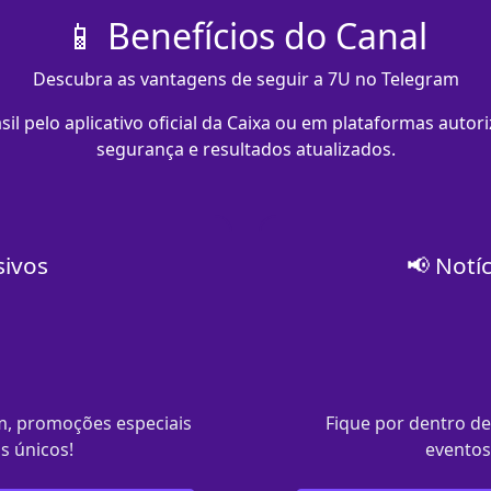
📱 Benefícios do Canal
Descubra as vantagens de seguir a 7U no Telegram
asil pelo aplicativo oficial da Caixa ou em plataformas auto
segurança e resultados atualizados.
sivos
📢 Notí
m, promoções especiais
Fique por dentro d
s únicos!
eventos