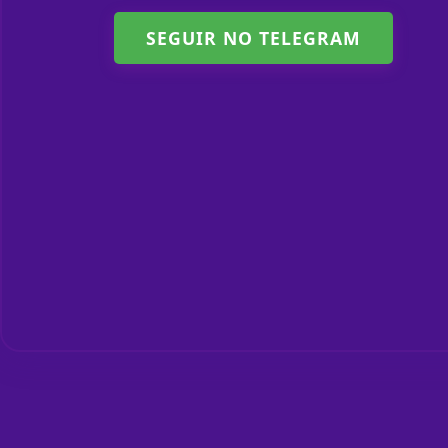
SEGUIR NO TELEGRAM