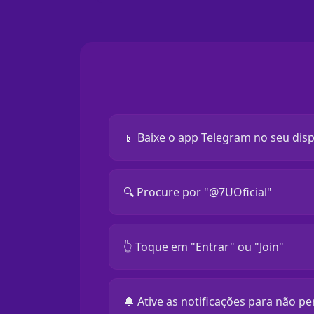
📱 Baixe o app Telegram no seu disp
🔍 Procure por "@7UOficial"
👆 Toque em "Entrar" ou "Join"
🔔 Ative as notificações para não p