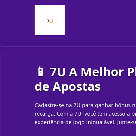
📱 7U A Melhor 
de Apostas
Cadastre-se na 7U para ganhar bônus n
recarga. Com a 7U, você tem acesso a p
experiência de jogo inigualável. Junte-