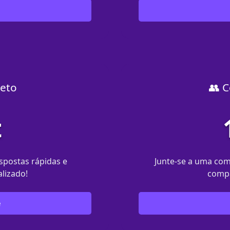
reto
👥 
t
espostas rápidas e
Junte-se a uma com
lizado!
compa
e