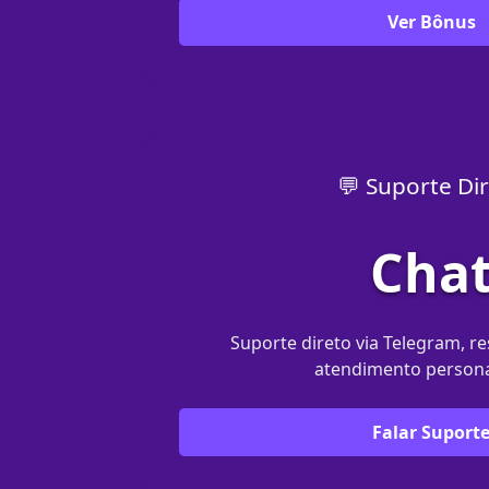
Ver Bônus
💬 Suporte Di
Cha
Suporte direto via Telegram, r
atendimento persona
Falar Suport