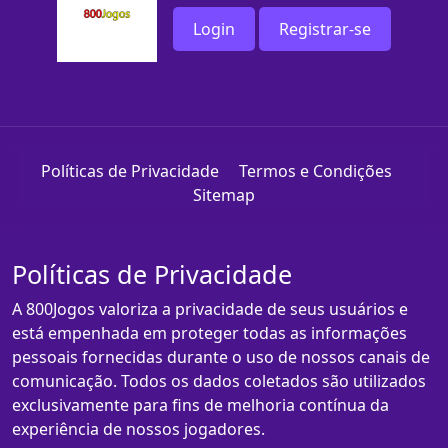
Login
Registrar-se
Políticas de Privacidade
Termos e Condições
Sitemap
Políticas de Privacidade
A 800Jogos valoriza a privacidade de seus usuários e
está empenhada em proteger todas as informações
pessoais fornecidas durante o uso de nossos canais de
comunicação. Todos os dados coletados são utilizados
exclusivamente para fins de melhoria contínua da
experiência de nossos jogadores.