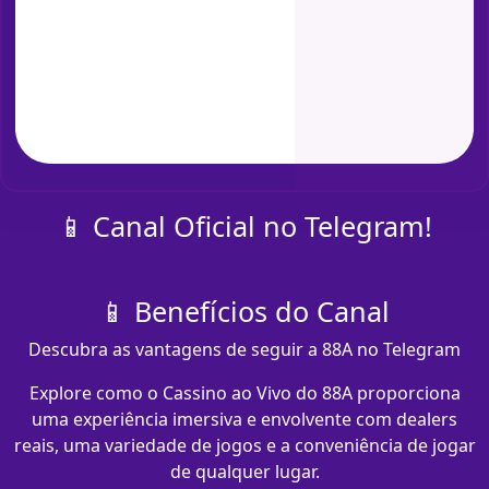
📱 Canal Oficial no Telegram!
📱 Benefícios do Canal
Descubra as vantagens de seguir a 88A no Telegram
Explore como o Cassino ao Vivo do 88A proporciona
uma experiência imersiva e envolvente com dealers
reais, uma variedade de jogos e a conveniência de jogar
de qualquer lugar.