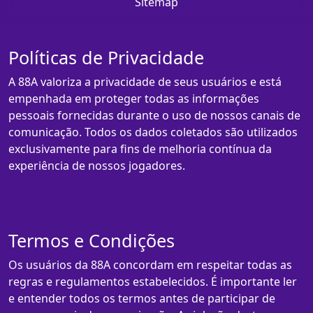
Sitemap
Políticas de Privacidade
A 88A valoriza a privacidade de seus usuários e está
empenhada em proteger todas as informações
pessoais fornecidas durante o uso de nossos canais de
comunicação. Todos os dados coletados são utilizados
exclusivamente para fins de melhoria contínua da
experiência de nossos jogadores.
Termos e Condições
Os usuários da 88A concordam em respeitar todas as
regras e regulamentos estabelecidos. É importante ler
e entender todos os termos antes de participar de