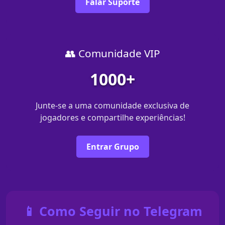
Falar Suporte
👥 Comunidade VIP
1000+
Junte-se a uma comunidade exclusiva de
jogadores e compartilhe experiências!
Entrar Grupo
📱 Como Seguir no Telegram