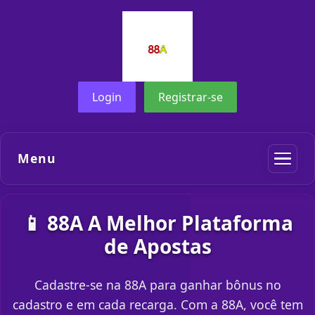
Login
Registrar-se
Menu
📱 88A A Melhor Plataforma
de Apostas
Cadastre-se na 88A para ganhar bônus no
cadastro e em cada recarga. Com a 88A, você tem