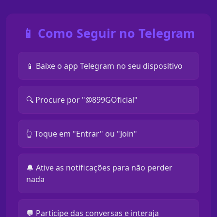
📱 Como Seguir no Telegram
📱 Baixe o app Telegram no seu dispositivo
🔍 Procure por "@899GOficial"
👆 Toque em "Entrar" ou "Join"
🔔 Ative as notificações para não perder
nada
💬 Participe das conversas e interaja