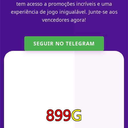
tem acesso a promoções incríveis e uma
experiência de jogo inigualável. Junte-se aos
vencedores agora!
SEGUIR NO TELEGRAM