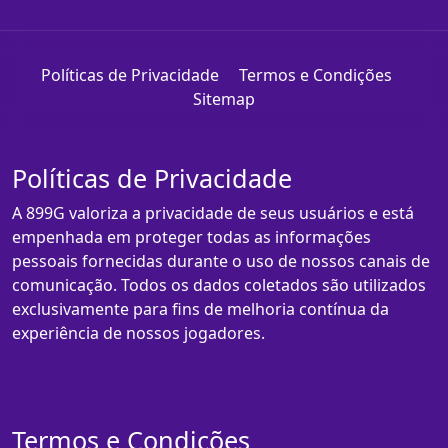
Políticas de Privacidade
Termos e Condições
Sitemap
Políticas de Privacidade
A 899G valoriza a privacidade de seus usuários e está
empenhada em proteger todas as informações
pessoais fornecidas durante o uso de nossos canais de
comunicação. Todos os dados coletados são utilizados
exclusivamente para fins de melhoria contínua da
experiência de nossos jogadores.
Termos e Condições