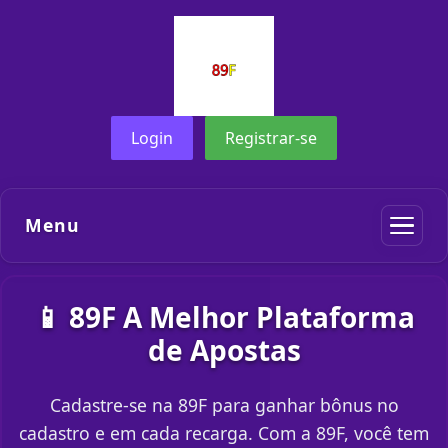
Login
Registrar-se
Menu
📱 89F A Melhor Plataforma
de Apostas
Cadastre-se na 89F para ganhar bônus no
cadastro e em cada recarga. Com a 89F, você tem