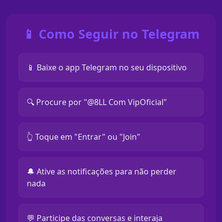
📱 Como Seguir no Telegram
📱 Baixe o app Telegram no seu dispositivo
🔍 Procure por "@8LL Com VipOficial"
👆 Toque em "Entrar" ou "Join"
🔔 Ative as notificações para não perder
nada
💬 Participe das conversas e interaja