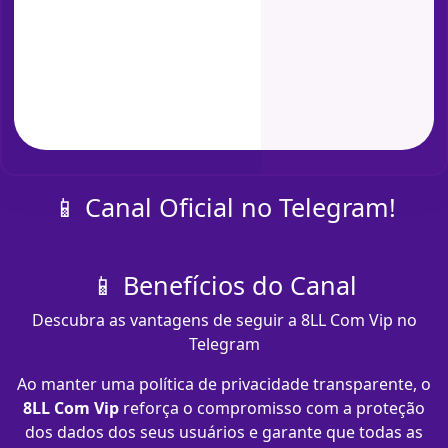
📱 Canal Oficial no Telegram!
📱 Benefícios do Canal
Descubra as vantagens de seguir a 8LL Com Vip no
Telegram
Ao manter uma política de privacidade transparente, o
8LL Com Vip
reforça o compromisso com a proteção
dos dados dos seus usuários e garante que todas as