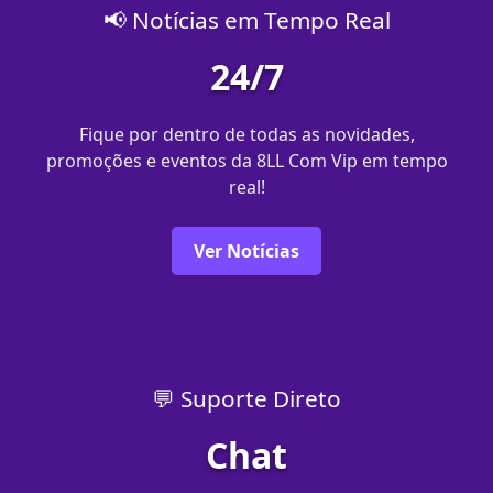
📢 Notícias em Tempo Real
24/7
Fique por dentro de todas as novidades,
promoções e eventos da 8LL Com Vip em tempo
real!
Ver Notícias
💬 Suporte Direto
Chat