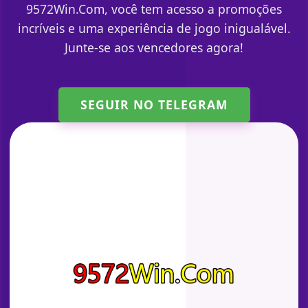
9572Win.Com, você tem acesso a promoções
incríveis e uma experiência de jogo inigualável.
Junte-se aos vencedores agora!
SEGUIR NO TELEGRAM