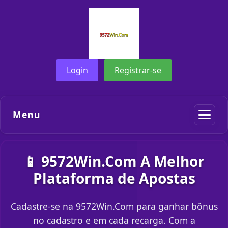
Login
Registrar-se
Menu
📱 9572Win.Com A Melhor
Plataforma de Apostas
Cadastre-se na 9572Win.Com para ganhar bônus
no cadastro e em cada recarga. Com a