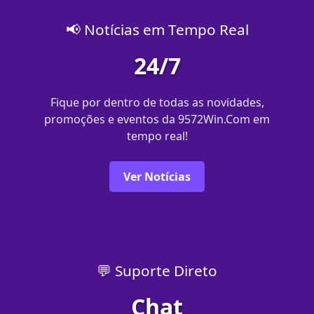
📢 Notícias em Tempo Real
24/7
Fique por dentro de todas as novidades,
promoções e eventos da 9572Win.Com em
tempo real!
Ver Notícias
💬 Suporte Direto
Chat