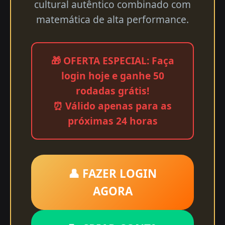
cultural autêntico combinado com
matemática de alta performance.
🎁 OFERTA ESPECIAL: Faça
login hoje e ganhe 50
rodadas grátis!
⏰ Válido apenas para as
próximas 24 horas
👤 FAZER LOGIN
AGORA