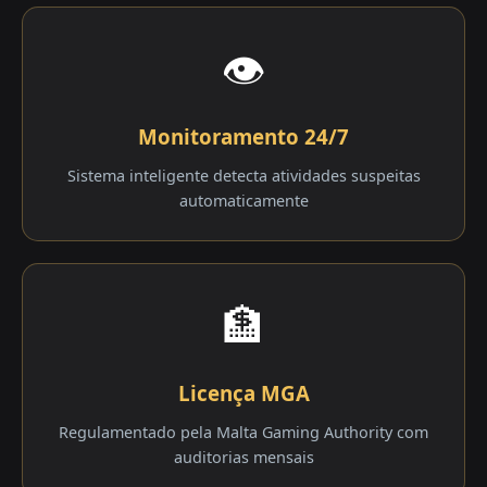
👁️
Monitoramento 24/7
Sistema inteligente detecta atividades suspeitas
automaticamente
🏦
Licença MGA
Regulamentado pela Malta Gaming Authority com
auditorias mensais