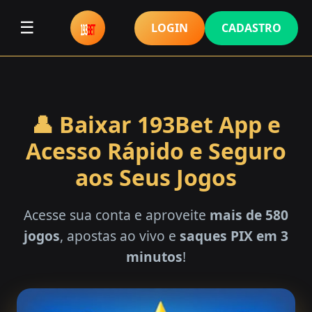
☰
LOGIN
CADASTRO
👤 Baixar 193Bet App e
Acesso Rápido e Seguro
aos Seus Jogos
Acesse sua conta e aproveite
mais de 580
jogos
, apostas ao vivo e
saques PIX em 3
minutos
!