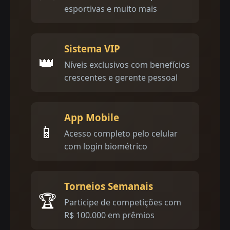
esportivas e muito mais
Sistema VIP
👑
Níveis exclusivos com benefícios
crescentes e gerente pessoal
App Mobile
📱
Acesso completo pelo celular
com login biométrico
Torneios Semanais
🏆
Participe de competições com
R$ 100.000 em prêmios