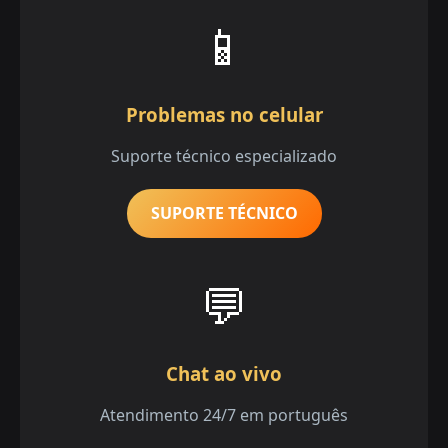
📱
Problemas no celular
Suporte técnico especializado
SUPORTE TÉCNICO
💬
Chat ao vivo
Atendimento 24/7 em português