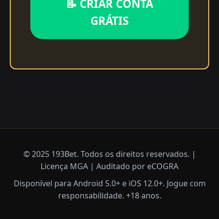
📝 CRIAR CONTA
GRÁTIS
© 2025 193Bet. Todos os direitos reservados. |
Licença MGA | Auditado por eCOGRA
Disponível para Android 5.0+ e iOS 12.0+. Jogue com
responsabilidade. +18 anos.