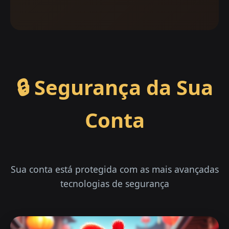
🔒 Segurança da Sua
Conta
Sua conta está protegida com as mais avançadas
tecnologias de segurança