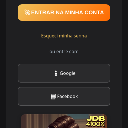
🚀 ENTRAR NA MINHA CONTA
Esqueci minha senha
ou entre com
📱
Google
📘
Facebook