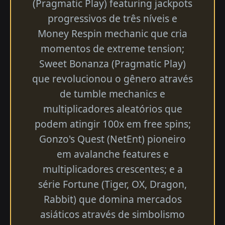
(Pragmatic Play) featuring jackpots
progressivos de três níveis e
Money Respin mechanic que cria
momentos de extreme tension;
Sweet Bonanza (Pragmatic Play)
que revolucionou o gênero através
de tumble mechanics e
multiplicadores aleatórios que
podem atingir 100x em free spins;
Gonzo's Quest (NetEnt) pioneiro
em avalanche features e
multiplicadores crescentes; e a
série Fortune (Tiger, OX, Dragon,
Rabbit) que domina mercados
asiáticos através de simbolismo